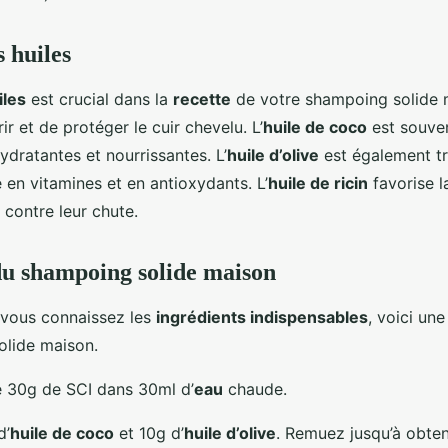
 huiles
iles
est crucial dans la
recette
de votre shampoing solide 
ir et de protéger le cuir chevelu. L’
huile de coco
est souven
ydratantes et nourrissantes. L’
huile d’olive
est également t
 en vitamines et en antioxydants. L’
huile de ricin
favorise l
 contre leur chute.
du shampoing solide maison
 vous connaissez les
ingrédients indispensables
, voici un
olide maison.
e 30g de SCI dans 30ml d’
eau
chaude.
d’
huile de coco
et 10g d’
huile d’olive
. Remuez jusqu’à obten