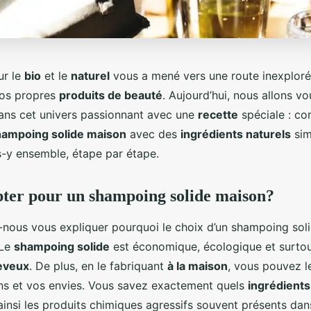
ur le
bio
et le
naturel
vous a mené vers une route inexplorée
vos propres
produits de beauté
. Aujourd’hui, nous allons vo
ns cet univers passionnant avec une
recette
spéciale : c
hampoing solide maison
avec des
ingrédients naturels
sim
ns-y ensemble, étape par étape.
ter pour un shampoing solide maison?
z-nous vous expliquer pourquoi le choix d’un shampoing sol
 Le
shampoing solide
est économique, écologique et surtout,
eveux
. De plus, en le fabriquant
à la maison
, vous pouvez l
ns et vos envies. Vous savez exactement quels
ingrédients
t ainsi les produits chimiques agressifs souvent présents dan