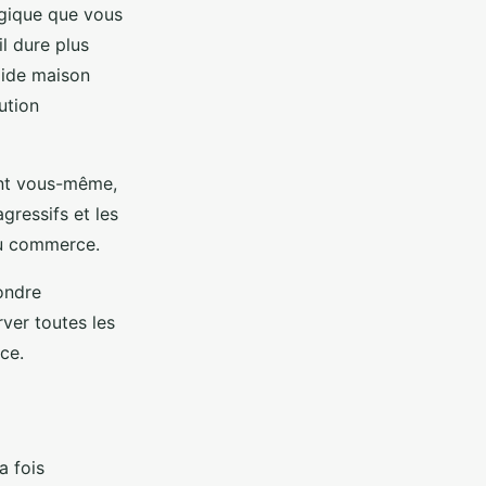
gique que vous
l dure plus
lide maison
ution
ant vous-même,
gressifs et les
du commerce.
ondre
ver toutes les
ce.
a fois