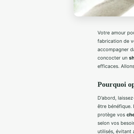
Votre amour po
fabrication de 
accompagner da
concocter un
s
efficaces. Allo
Pourquoi op
D’abord, laisse
être bénéfique.
protège vos
ch
selon vos besoi
utilisés, évitan