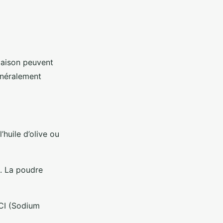
aison peuvent
énéralement
’huile d’olive ou
x. La poudre
SCI (Sodium