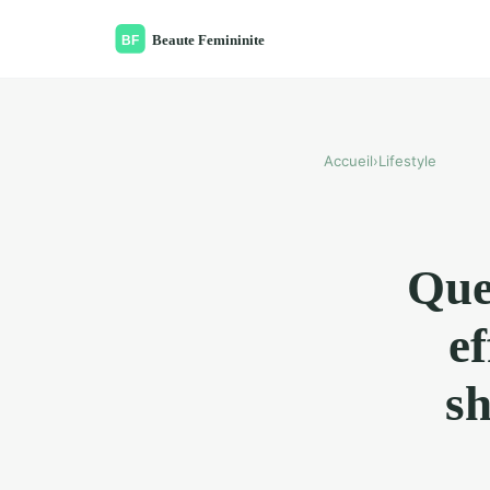
Accueil
›
Lifestyle
Que
e
s