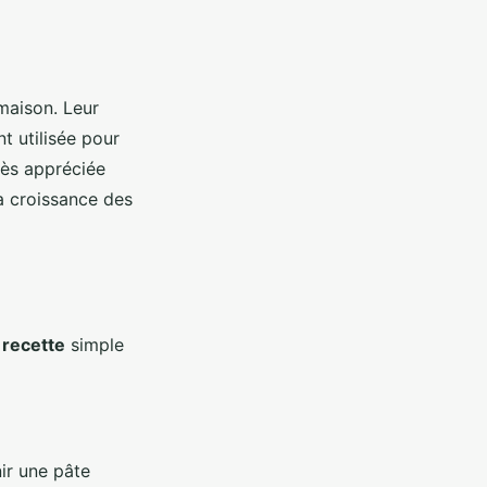
maison. Leur
t utilisée pour
rès appréciée
a croissance des
e
recette
simple
ir une pâte