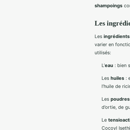
shampoings
co
Les ingrédi
Les
ingrédients
varier en fonct
utilisés:
L’
eau
: bien s
Les
huiles
: 
l’huile de ric
Les
poudres
d’ortie, de 
Le
tensioact
Cocoyl Isethi