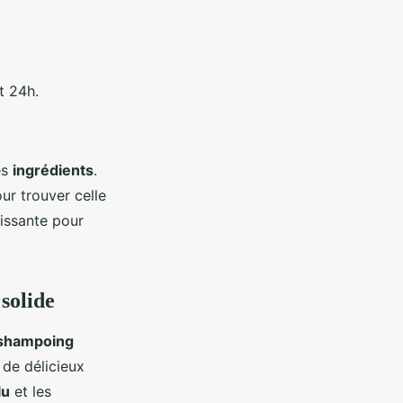
t 24h.
es
ingrédients
.
ur trouver celle
hissante pour
solide
shampoing
 de délicieux
lu
et les