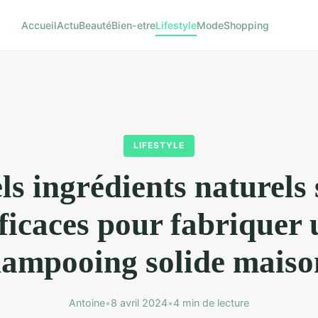
Accueil
Actu
Beauté
Bien-etre
Lifestyle
Mode
Shopping
LIFESTYLE
ls ingrédients naturels 
fficaces pour fabriquer 
hampooing solide maiso
Antoine
•
8 avril 2024
•
4 min de lecture