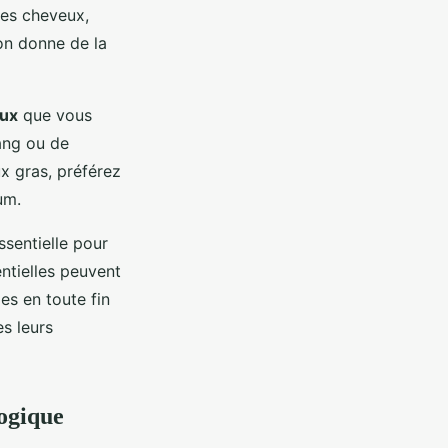
 des cheveux,
ron donne de la
eux
que vous
lang ou de
x gras, préférez
um.
ssentielle pour
entielles peuvent
les en toute fin
es leurs
logique