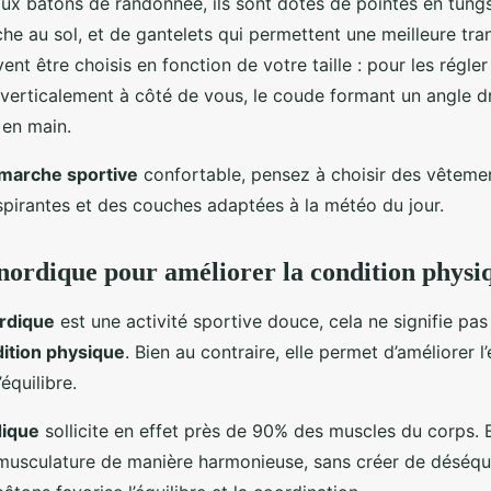
ux bâtons de randonnée, ils sont dotés de pointes en tung
he au sol, et de gantelets qui permettent une meilleure tra
vent être choisis en fonction de votre taille : pour les régle
 verticalement à côté de vous, le coude formant un angle d
 en main.
marche sportive
confortable, pensez à choisir des vêteme
spirantes et des couches adaptées à la météo du jour.
ordique pour améliorer la condition physi
rdique
est une activité sportive douce, cela ne signifie pas 
ition physique
. Bien au contraire, elle permet d’améliorer l
équilibre.
ique
sollicite en effet près de 90% des muscles du corps. E
 musculature de manière harmonieuse, sans créer de déséquil