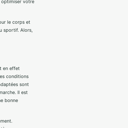
t optimiser votre
ur le corps et
 sportif. Alors,
t en effet
res conditions
adaptées sont
marche. Il est
une bonne
ement.