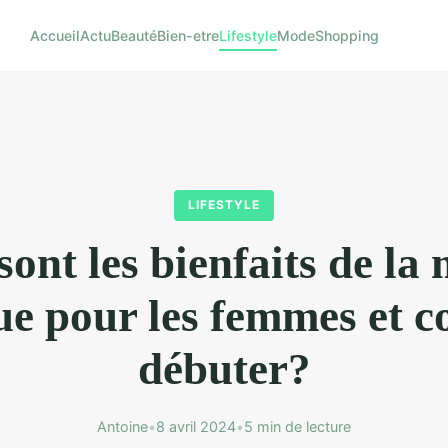
Accueil
Actu
Beauté
Bien-etre
Lifestyle
Mode
Shopping
LIFESTYLE
sont les bienfaits de la
ue pour les femmes et 
débuter?
Antoine
•
8 avril 2024
•
5 min de lecture