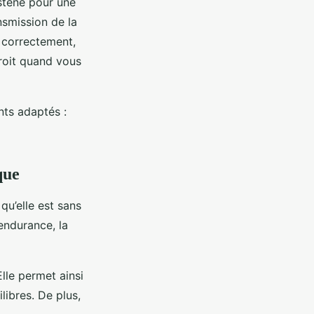
stène pour une
nsmission de la
r correctement,
roit quand vous
nts adaptés :
que
qu’elle est sans
’endurance, la
lle permet ainsi
ibres. De plus,