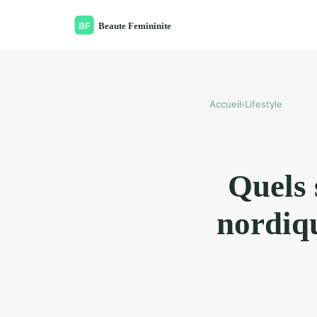
Accueil
›
Lifestyle
Quels 
nordiq