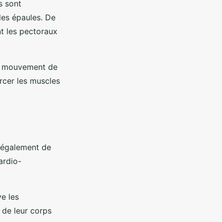
s sont
les épaules. De
t les pectoraux
 le mouvement de
orcer les muscles
a également de
ardio-
ve les
n de leur corps