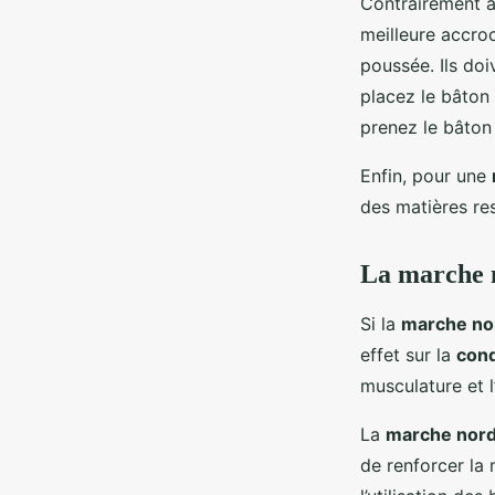
Contrairement a
meilleure accroc
poussée. Ils doi
placez le bâton
prenez le bâton
Enfin, pour une
des matières re
La marche n
Si la
marche no
effet sur la
cond
musculature et l’
La
marche nord
de renforcer la