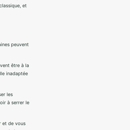
lassique, et
taines peuvent
vent être à la
lle inadaptée
ser les
ir à serrer le
r et de vous