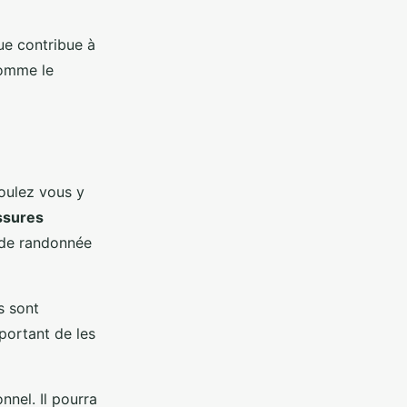
ue contribue à
comme le
oulez vous y
ssures
s de randonnée
s sont
portant de les
nnel. Il pourra